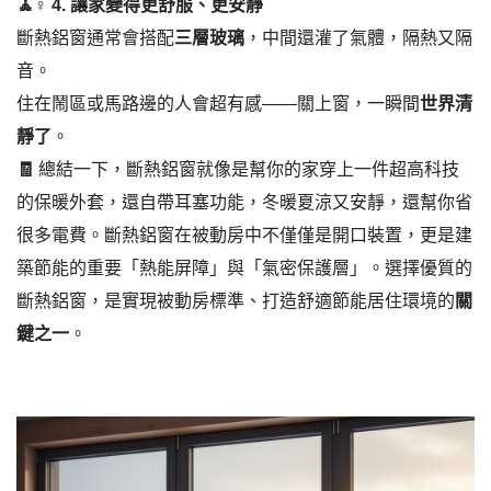
🧘‍
♀️
4.
讓家變得更舒服、更安靜
斷熱鋁窗通常會搭配
三層玻璃
，中間還灌了氣體，隔熱又隔
音。
住在鬧區或馬路邊的人會超有感——關上窗，一瞬間
世界清
靜了
。
🧾
總結一下，斷熱鋁窗就像是幫你的家穿上一件超高科技
的保暖外套，還自帶耳塞功能，冬暖夏涼又安靜，還幫你省
很多電費。斷熱鋁窗在被動房中不僅僅是開口裝置，更是建
築節能的重要「熱能屏障」與「氣密保護層」。選擇優質的
斷熱鋁窗，是實現被動房標準、打造舒適節能居住環境的
關
鍵之一
。