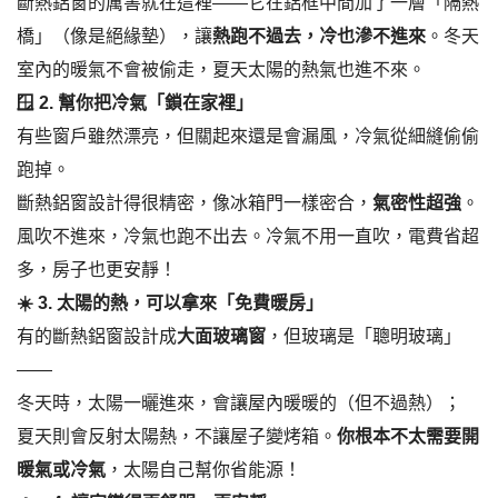
斷熱鋁窗的厲害就在這裡——它在鋁框中間加了一層「隔熱
橋」（像是絕緣墊），讓
熱跑不過去，冷也滲不進來
。冬天
室內的暖氣不會被偷走，夏天太陽的熱氣也進不來。
🪟
2.
幫你把冷氣「鎖在家裡」
有些窗戶雖然漂亮，但關起來還是會漏風，冷氣從細縫偷偷
跑掉。
斷熱鋁窗設計得很精密，像冰箱門一樣密合，
氣密性超強
。
風吹不進來，冷氣也跑不出去。冷氣不用一直吹，電費省超
多，房子也更安靜！
☀️
3.
太陽的熱，可以拿來「免費暖房」
有的斷熱鋁窗設計成
大面玻璃窗
，但玻璃是「聰明玻璃」
——
冬天時，太陽一曬進來，會讓屋內暖暖的（但不過熱）；
夏天則會反射太陽熱，不讓屋子變烤箱。
你根本不太需要開
暖氣或冷氣
，太陽自己幫你省能源！