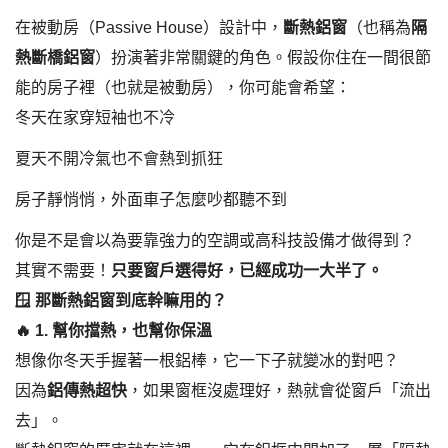
在被動房（Passive House）設計中，
斷熱鋁窗
（也稱為
隔
熱斷橋鋁窗
）扮演著非常關鍵的角色。假設你住在一間很節
能的房子裡（也就是被動房），你可能會希望：
冬天在家穿短袖也不冷
夏天不開冷氣也不會熱到抓狂
房子靜悄悄，外面車子怎麼吵都聽不到
你是不是會以為要靠強力的空調或高科技設備才做得到？
其實不需要！
只要窗戶選得好，已經成功一大半了。
🪟
那斷熱鋁窗到底幹嘛用的？
🔥
1.
幫你擋熱，也幫你保溫
想像你冬天手握著一根鋁棒，它一下子就變冰的對吧？
因為
鋁傳熱超快
，如果窗框沒處理好，熱就會從窗戶「流出
去」。