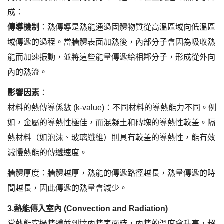
成：
傳導機制
：熱傳導是熱能通過固體物質從高溫區域向低溫區
域傳遞的過程。當牆體表面加熱後，內部分子會因為吸收熱
能而加速振動，並將這些能量傳遞給相鄰分子，形成從外向
內的熱流。
影響因素
：
材料的熱傳導係數 (k-value)：不同材料的導熱能力不同。例
如，金屬的導熱性極佳，而混凝土和磚塊的導熱性較差。隔
熱材料（如泡沫、玻璃纖維）則具有較差的導熱性，能有效
減慢熱能的傳遞速度。
牆體厚度：牆體越厚，熱能的傳遞路徑越長，熱量傳遞的時
間越長，因此傳遞的熱量會減少。
3.
熱能傳入室內 (Convection and Radiation)
當熱能穿過牆體並到達內牆表面時，內牆的溫度會升高，超