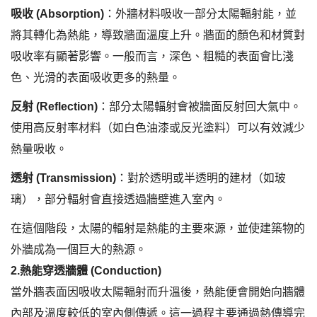
吸收 (Absorption)
：外牆材料吸收一部分太陽輻射能，並
將其轉化為熱能，導致牆面溫度上升。牆面的顏色和材質對
吸收率有顯著影響。一般而言，深色、粗糙的表面會比淺
色、光滑的表面吸收更多的熱量。
反射 (Reflection)
：部分太陽輻射會被牆面反射回大氣中。
使用高反射率材料（如白色油漆或反光塗料）可以有效減少
熱量吸收。
透射 (Transmission)
：對於透明或半透明的建材（如玻
璃），部分輻射會直接透過牆壁進入室內。
在這個階段，太陽的輻射是熱能的主要來源，並使建築物的
外牆成為一個巨大的熱源。
2.
熱能穿透牆體 (Conduction)
當外牆表面因吸收太陽輻射而升溫後，熱能便會開始向牆體
內部及溫度較低的室內側傳遞。這一過程主要通過熱傳導完