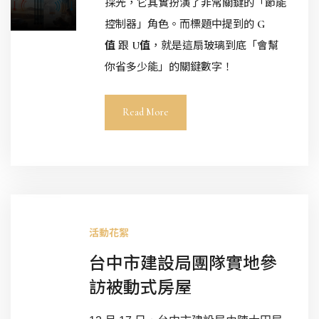
採光，它其實扮演了非常關鍵的「節能
控制器」角色。而標題中提到的
G
值
跟
U值
，就是這扇玻璃到底「會幫
你省多少能」的關鍵數字！
Read More
By
旺
豐
活動花絮
建
台中市建設局團隊實地參
設
訪被動式房屋
,
2025