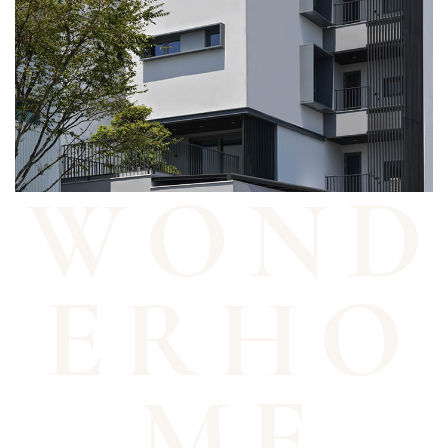
W
O
N
D
E
R
H
O
M
E