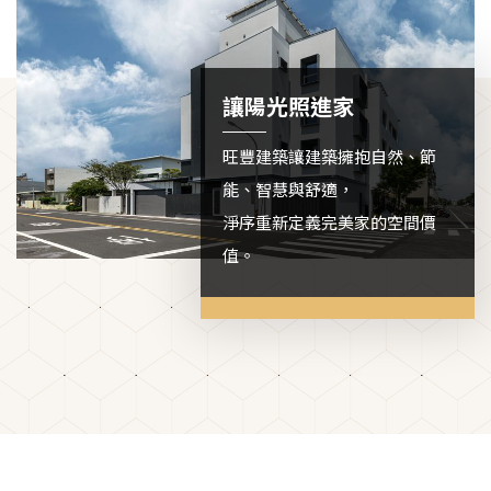
讓陽光照進家
旺豐建築讓建築擁抱自然、節
能、智慧與舒適，
淨序重新定義完美家的空間價
值。